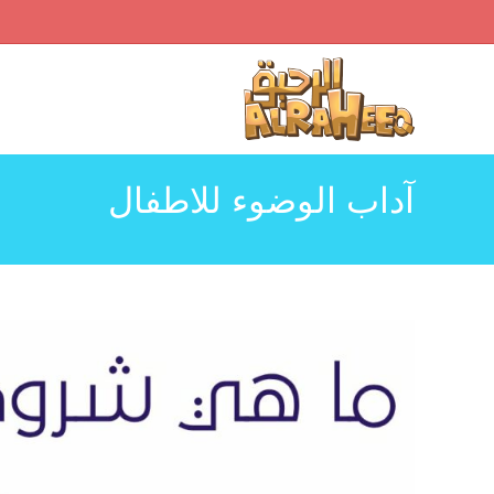
Ski
t
conten
آداب الوضوء للاطفال