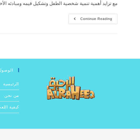
مع تزايد أهمية تنمية شخصية الطفل وتشكيل قيمه ومبادئه الأخ
كيف
Continue Reading
يتم
بناء
شخصية
طفلك
من
خلال
اللعب
الإسلامية
الوصول
الرئيسية
من نحن
كيفية اللع