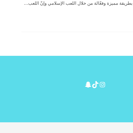
بطريقة مميزة وفعّالة من خلال اللعب الإسلامي وإنّ اللعب…
Snapchat
Instagram
TikTok
O
applic