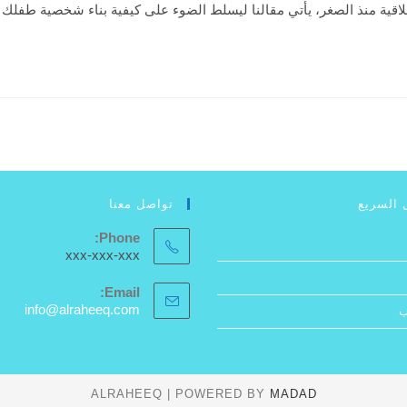
لاقية منذ الصغر، يأتي مقالنا ليسلط الضوء على كيفية بناء شخصية طفلك 
 السريع
تواصل معنا
Phone:
xxx-xxx-xxx
Email:
pens
info@alraheeq.com
ب
in
your
ation
ALRAHEEQ | POWERED BY
MADAD