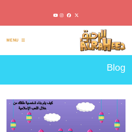
Ski
t
conten
MENU
Blog