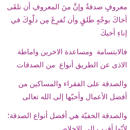
معروفٍ صدقةٌ وإنَّ منَ المعروفِ أن تلقَى
أخاكَ بوجْهٍ طَلقٍ وأن تُفرِغَ مِن دلْوِكَ في
إناءِ أخيكَ
فالابتسامة ومساعدة الاخرين واماطة
الاذى عن الطريق أنواع من الصدقات
والصدقة على الفقراء والمساكين من
أفضل الأعمال وأحبّها إلى الله تعالى
والصدقة الخفيّة هي أفضل أنواع الصدقة؛
لأنّها أقرب إلى الإخلاص